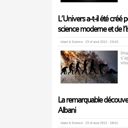
L’Univers a-t-il été créé
science moderne et de l’
Islam & Science : 23 of aout 2013 - 21h15
Ima
s’a
vou
La remarquable découver
Albani
Islam & Science : 23 of aout 2013 - 19h11