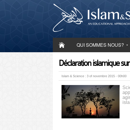
QUI SOMMES NOUS?
Déclaration islamique su
Islam & Science : 3 of novembre 2015 - 00h00
Sci
app
agi
isl