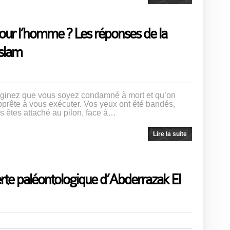
 pour l’homme ? Les réponses de la
Islam
ginez que vous soyez condamné à mort et qu’on
pprête à vous exécuter. Vos yeux ont été bandés,
s êtes attaché au pilon, face à…
Lire la suite
te paléontologique d’Abderrazak El