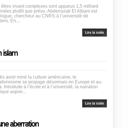
 êtres vivant complexes sont apparus 1,5 milliard
nnées plutôt que prévu. Abderrazak El Albani est
logue, chercheur au CNRS à l’université de
tiers. En…
Lire la suite
n islam
ès avoir miné la culture américaine, le
ationnisme se propage désormais en Europe et au-
. Introduite à l’école et à l’université, la narration
lique aspire…
Lire la suite
une aberration