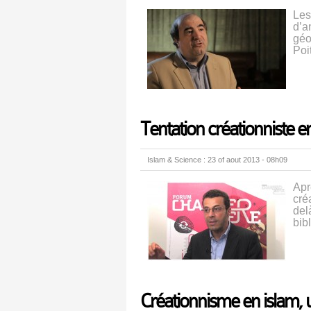
Les
d’a
géo
Poi
Tentation créationniste e
Islam & Science : 23 of aout 2013 - 08h09
Apr
cré
delà
bib
Créationnisme en islam, 