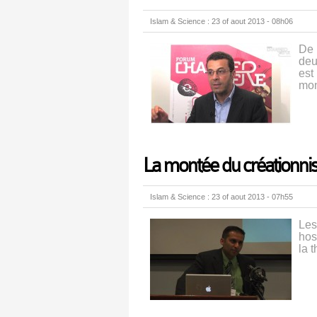
Islam & Science : 23 of aout 2013 - 08h06
De 
deu
est
mo
La montée du créationn
Islam & Science : 23 of aout 2013 - 07h55
Les
hos
la 