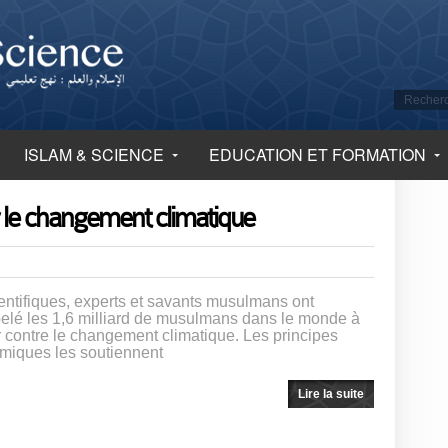
ISLAM & SCIENCE
EDUCATION ET FORMATION
r le changement climatique
entifiques, experts et savants musulmans ont
elé les 1,6 milliard de musulmans dans le monde à
r contre le changement climatique. Les principes
amiques les soutiennent
Lire la suite