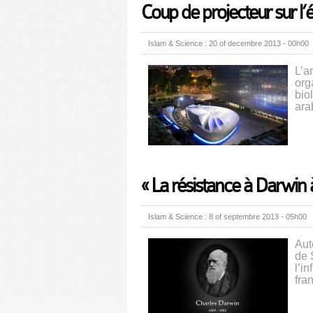
Coup de projecteur sur l’
Islam & Science : 20 of decembre 2013 - 00h00
L’a
org
bio
ara
« La résistance à Darwin à 
Islam & Science : 8 of septembre 2013 - 05h00
Aut
de 
l’i
fra