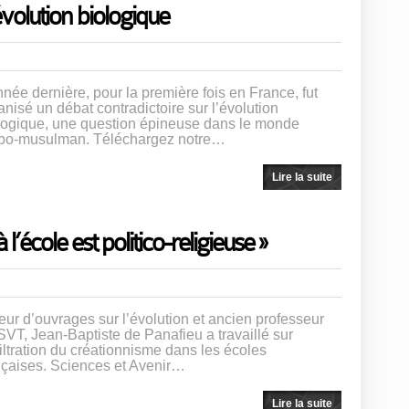
évolution biologique
nnée dernière, pour la première fois en France, fut
anisé un débat contradictoire sur l’évolution
logique, une question épineuse dans le monde
bo-musulman. Téléchargez notre…
Lire la suite
l’école est politico-religieuse »
eur d’ouvrages sur l’évolution et ancien professeur
SVT, Jean-Baptiste de Panafieu a travaillé sur
nfiltration du créationnisme dans les écoles
nçaises. Sciences et Avenir…
Lire la suite