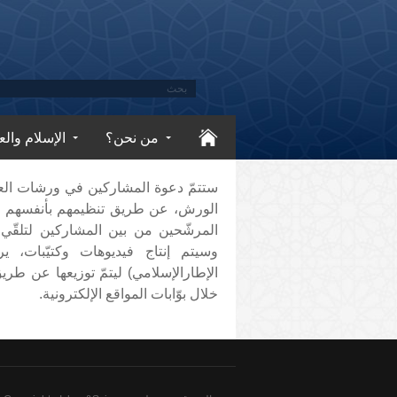
من نحن؟
الإسلام والع
ستتمّ دعوة المشاركين في ورشات العمل
الورش، عن طريق تنظيمهم بأنفسهم لأ
المرشّحين من بين المشاركين لتلقّي
وسيتم إنتاج فيديوهات وكتيّبات، ي
الإطارالإسلامي) ليتمّ توزيعها عن طر
خلال بوّابات المواقع الإلكترونية.